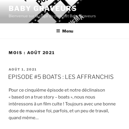
Aller
BABY GRAVEURS
au
Bienvenue sur la page du podcast Baby Graveurs
contenu
principal
Menu
MOIS :
AOÛT 2021
PUBLIÉ
AOÛT 1, 2021
LE
EPISODE #5 BOATS : LES AFFRANCHIS
Pour ce cinquième épisode et notre déclinaison
« based on a true story – boats », nous nous
intéressons à un film culte ! Toujours avec une bonne
dose de mauvaise foi, parfois, et un peu de travail,
quand même…