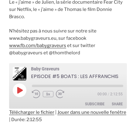
Le « j’aime » de Julien, la série documentaire Fear City
sur Netflix, le « j’aime » de Thomas le film Donnie
Brasco.
N’hésitez pas à nous suivre sur notre site
www.babygraveurs.eu, sur facebook
www.fb.com/babygraveurs
et sur twitter
@babygraveurs et @thomthelord
Baby Graveurs
EPISODE #5 BOATS : LES AFFRANCHIS
Play
1x
00:00
/
2:12:55
Episode
SUBSCRIBE
SHARE
Télécharger le fichier
|
Jouer dans une nouvelle fenêtre
|
Durée: 2:12:55
SHARE
RSS FEED
LINK