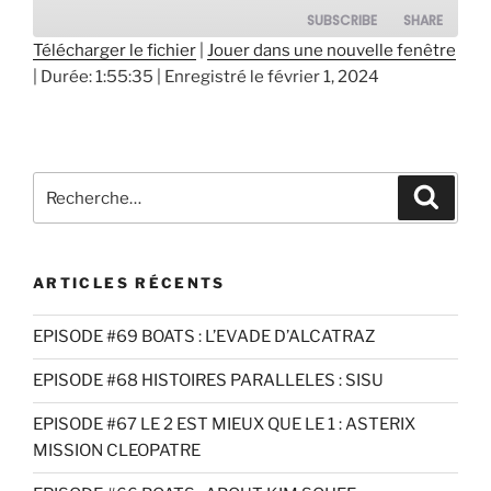
SUBSCRIBE
SHARE
Télécharger le fichier
|
Jouer dans une nouvelle fenêtre
|
Durée: 1:55:35
|
Enregistré le février 1, 2024
SHARE
RSS FEED
LINK
EMBED
Recherche
Recher
pour
:
ARTICLES RÉCENTS
EPISODE #69 BOATS : L’EVADE D’ALCATRAZ
EPISODE #68 HISTOIRES PARALLELES : SISU
EPISODE #67 LE 2 EST MIEUX QUE LE 1 : ASTERIX
MISSION CLEOPATRE