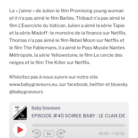
Le « j’aime » de Julien le film Promising young woman
et il n’a pas aimé le film Barbie, Thibaut n’a pas aimé le
film L’Exorciste du Vatican, Julien a aimé la série Tapie
et la série Madoff : le monstre de la finance sur Netflix,
Thomas n’a pas aimé le film Rebel Moon sur Netflix et
le film The Fablemans, il a aimé le Pass Musée Nantes
Métropole, la série Yellowstone, le film Le cercle des
neiges et le film The Killer sur Netflix.
N’hésitez pas à nous suivre sur notre site
www.babygraveurs.eu, sur facebook, twitter et bluesky
@babygraveurs
Baby Graveurs
EPISODE #40 SOIREE BABY : LE CLAN DES SICILIENS
Play
1x
00:00
/
1:55:35
Episode