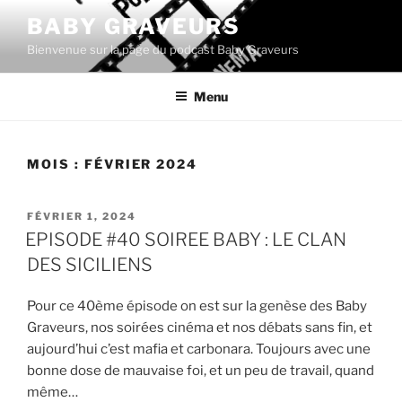
Aller
BABY GRAVEURS
au
Bienvenue sur la page du podcast Baby Graveurs
contenu
principal
Menu
MOIS :
FÉVRIER 2024
PUBLIÉ
FÉVRIER 1, 2024
LE
EPISODE #40 SOIREE BABY : LE CLAN
DES SICILIENS
Pour ce 40ème épisode on est sur la genèse des Baby
Graveurs, nos soirées cinéma et nos débats sans fin, et
aujourd’hui c’est mafia et carbonara. Toujours avec une
bonne dose de mauvaise foi, et un peu de travail, quand
même…