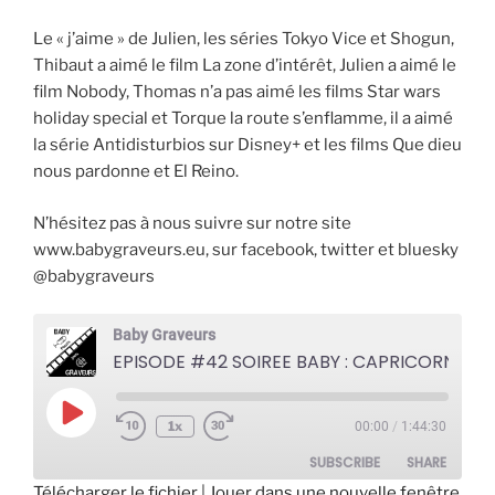
Le « j’aime » de Julien, les séries Tokyo Vice et Shogun,
Thibaut a aimé le film La zone d’intérêt, Julien a aimé le
film Nobody, Thomas n’a pas aimé les films Star wars
holiday special et Torque la route s’enflamme, il a aimé
la série Antidisturbios sur Disney+ et les films Que dieu
nous pardonne et El Reino.
N’hésitez pas à nous suivre sur notre site
www.babygraveurs.eu, sur facebook, twitter et bluesky
@babygraveurs
Baby Graveurs
EPISODE #42 SOIREE BABY : CAPRICORN ON
Play
1x
00:00
/
1:44:30
Episode
SUBSCRIBE
SHARE
Télécharger le fichier
|
Jouer dans une nouvelle fenêtre