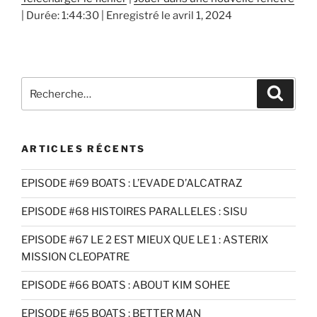
|
Durée: 1:44:30
|
Enregistré le avril 1, 2024
SHARE
RSS FEED
LINK
EMBED
Recherche
Recher
pour
:
ARTICLES RÉCENTS
EPISODE #69 BOATS : L’EVADE D’ALCATRAZ
EPISODE #68 HISTOIRES PARALLELES : SISU
EPISODE #67 LE 2 EST MIEUX QUE LE 1 : ASTERIX
MISSION CLEOPATRE
EPISODE #66 BOATS : ABOUT KIM SOHEE
EPISODE #65 BOATS : BETTER MAN