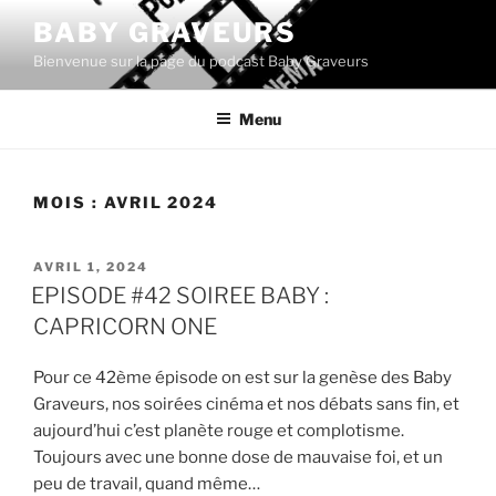
Aller
BABY GRAVEURS
au
Bienvenue sur la page du podcast Baby Graveurs
contenu
principal
Menu
MOIS :
AVRIL 2024
PUBLIÉ
AVRIL 1, 2024
LE
EPISODE #42 SOIREE BABY :
CAPRICORN ONE
Pour ce 42ème épisode on est sur la genèse des Baby
Graveurs, nos soirées cinéma et nos débats sans fin, et
aujourd’hui c’est planète rouge et complotisme.
Toujours avec une bonne dose de mauvaise foi, et un
peu de travail, quand même…