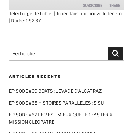
SUBSCRIBE
SHARE
Télécharger le fichier
|
Jouer dans une nouvelle fenêtre
|
Durée: 1:52:37
SHARE
RSS FEED
LINK
EMBED
Recherche
Recher
pour
:
ARTICLES RÉCENTS
EPISODE #69 BOATS : L’EVADE D’ALCATRAZ
EPISODE #68 HISTOIRES PARALLELES : SISU
EPISODE #67 LE 2 EST MIEUX QUE LE 1 : ASTERIX
MISSION CLEOPATRE