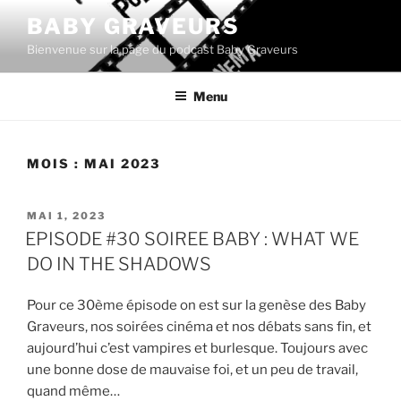
Aller
BABY GRAVEURS
au
Bienvenue sur la page du podcast Baby Graveurs
contenu
principal
Menu
MOIS :
MAI 2023
PUBLIÉ
MAI 1, 2023
LE
EPISODE #30 SOIREE BABY : WHAT WE
DO IN THE SHADOWS
Pour ce 30ème épisode on est sur la genèse des Baby
Graveurs, nos soirées cinéma et nos débats sans fin, et
aujourd’hui c’est vampires et burlesque. Toujours avec
une bonne dose de mauvaise foi, et un peu de travail,
quand même…