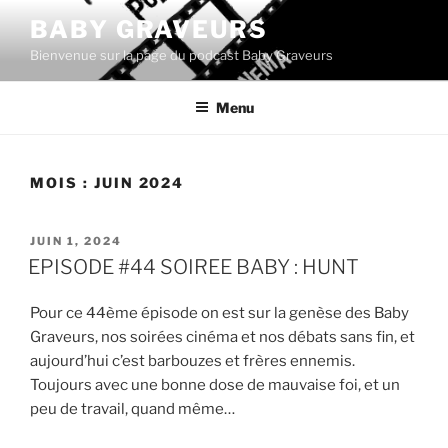
Aller
BABY GRAVEURS
au
Bienvenue sur la page du podcast Baby Graveurs
contenu
principal
Menu
MOIS :
JUIN 2024
PUBLIÉ
JUIN 1, 2024
LE
EPISODE #44 SOIREE BABY : HUNT
Pour ce 44ème épisode on est sur la genèse des Baby
Graveurs, nos soirées cinéma et nos débats sans fin, et
aujourd’hui c’est barbouzes et frères ennemis.
Toujours avec une bonne dose de mauvaise foi, et un
peu de travail, quand même…