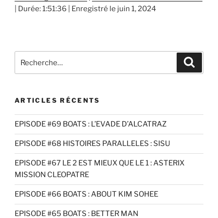
|
Durée: 1:51:36
|
Enregistré le juin 1, 2024
SHARE
RSS FEED
LINK
EMBED
Recherche
Recher
pour
:
ARTICLES RÉCENTS
EPISODE #69 BOATS : L’EVADE D’ALCATRAZ
EPISODE #68 HISTOIRES PARALLELES : SISU
EPISODE #67 LE 2 EST MIEUX QUE LE 1 : ASTERIX
MISSION CLEOPATRE
EPISODE #66 BOATS : ABOUT KIM SOHEE
EPISODE #65 BOATS : BETTER MAN