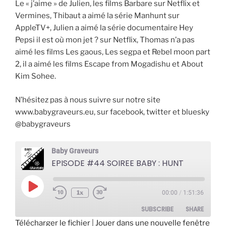
Le « j’aime » de Julien, les films Barbare sur Netflix et
Vermines, Thibaut a aimé la série Manhunt sur
AppleTV+, Julien a aimé la série documentaire Hey
Pepsi il est où mon jet ? sur Netflix, Thomas n’a pas
aimé les films Les gaous, Les segpa et Rebel moon part
2, il a aimé les films Escape from Mogadishu et About
Kim Sohee.
N’hésitez pas à nous suivre sur notre site
www.babygraveurs.eu, sur facebook, twitter et bluesky
@babygraveurs
Baby Graveurs
EPISODE #44 SOIREE BABY : HUNT
Play
1x
00:00
/
1:51:36
Episode
SUBSCRIBE
SHARE
Télécharger le fichier
|
Jouer dans une nouvelle fenêtre