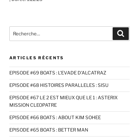
SHARE
RSS FEED
LINK
EMBED
Recherche
Recher
pour
:
ARTICLES RÉCENTS
EPISODE #69 BOATS : L’EVADE D’ALCATRAZ
EPISODE #68 HISTOIRES PARALLELES : SISU
EPISODE #67 LE 2 EST MIEUX QUE LE 1 : ASTERIX
MISSION CLEOPATRE
EPISODE #66 BOATS : ABOUT KIM SOHEE
EPISODE #65 BOATS : BETTER MAN