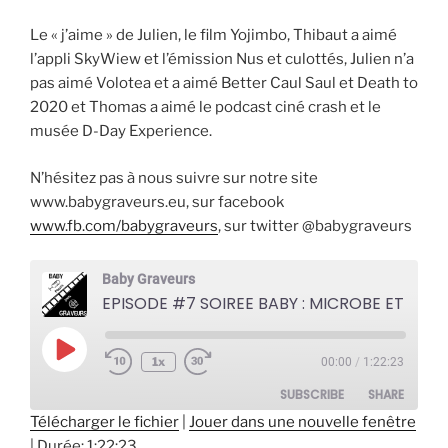
Le « j’aime » de Julien, le film Yojimbo, Thibaut a aimé
l’appli SkyWiew et l’émission Nus et culottés, Julien n’a
pas aimé Volotea et a aimé Better Caul Saul et Death to
2020 et Thomas a aimé le podcast ciné crash et le
musée D-Day Experience.
N’hésitez pas à nous suivre sur notre site
www.babygraveurs.eu, sur facebook
www.fb.com/babygraveurs
, sur twitter @babygraveurs
Baby Graveurs
EPISODE #7 SOIREE BABY : MICROBE
Play
1x
00:00
/
1:22:23
Episode
SUBSCRIBE
SHARE
Télécharger le fichier
|
Jouer dans une nouvelle fenêtre
|
Durée: 1:22:23