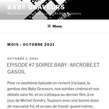
Aller
BABY GRAVEURS
au
Bienvenue sur la page du podcast Baby Graveurs
contenu
principal
Menu
MOIS :
OCTOBRE 2021
PUBLIÉ
OCTOBRE 1, 2021
LE
EPISODE #7 SOIREE BABY : MICROBE ET
GASOIL
Pour ce septième épisode on revient à la base, la
genèse des Baby Graveurs, nos soirées cinéma et nos
débats sans fin, et on s’attaque au dernier film, à ce
jour, de Michel Gondry. Toujours avec une bonne dose
de mauvaise foi, et un peu de travail, quand même…