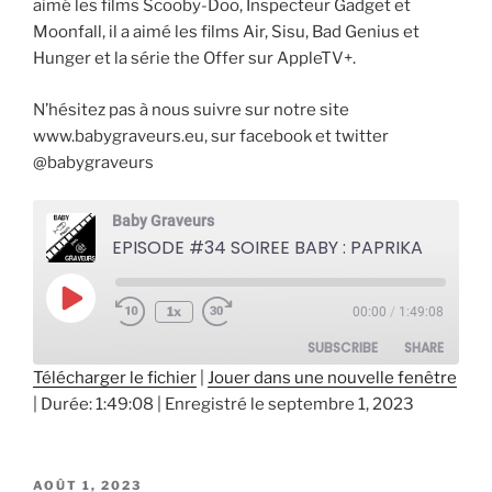
aimé les films Scooby-Doo, Inspecteur Gadget et
Moonfall, il a aimé les films Air, Sisu, Bad Genius et
Hunger et la série the Offer sur AppleTV+.
N’hésitez pas à nous suivre sur notre site
www.babygraveurs.eu, sur facebook et twitter
@babygraveurs
Baby Graveurs
EPISODE #34 SOIREE BABY : PAPRIKA
Play
1x
00:00
/
1:49:08
Episode
SUBSCRIBE
SHARE
Télécharger le fichier
|
Jouer dans une nouvelle fenêtre
|
Durée: 1:49:08
|
Enregistré le septembre 1, 2023
SHARE
RSS FEED
LINK
PUBLIÉ
AOÛT 1, 2023