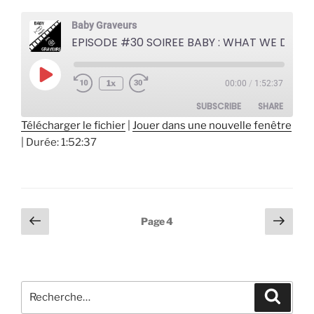
Baby Graveurs
EPISODE #30 SOIREE BABY : WHAT WE DO IN THE SHADOWS
Play
1x
00:00
/
1:52:37
Episode
SUBSCRIBE
SHARE
Télécharger le fichier
|
Jouer dans une nouvelle fenêtre
|
Durée: 1:52:37
SHARE
RSS FEED
LINK
EMBED
Pagination
Page
Page
Page
4
précédente
suiv
des
publications
Recherche
Recher
pour