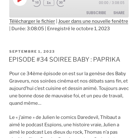
Play
1x
00:00
/
3:08:05
Episode
SUBSCRIBE
SHARE
Télécharger le fichier
|
Jouer dans une nouvelle fenêtre
|
Durée: 3:08:05
|
Enregistré le octobre 1, 2023
SHARE
RSS FEED
LINK
PUBLIÉ
SEPTEMBRE 1, 2023
EMBED
LE
EPISODE #34 SOIREE BABY : PAPRIKA
Pour ce 34ème épisode on est sur la genèse des Baby
Graveurs, nos soirées cinéma et nos débats sans fin, et
aujourd’hui c’est cuisine et dessin animé. Toujours avec
une bonne dose de mauvaise foi, et un peu de travail,
quand même…
Le « j’aime » de Julien le comics Daredevil, Thibaut a
aimé le podcast Espions, une histoire vraie, Julien a
aimé le podcast Les dieux du rock, Thomas n’a pas