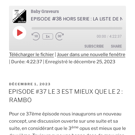
Baby Graveurs
EPISODE #38 HORS SERIE : LA LISTE DE NOEL #2
Play
1x
00:00
/
4:22:37
Episode
SUBSCRIBE
SHARE
Télécharger le fichier
|
Jouer dans une nouvelle fenêtre
|
Durée: 4:22:37
|
Enregistré le décembre 25, 2023
SHARE
RSS FEED
LINK
PUBLIÉ
DÉCEMBRE 1, 2023
EMBED
LE
EPISODE #37 LE 3 EST MIEUX QUE LE 2 :
RAMBO
Pour ce 37ème épisode
nous inaugurons un nouveau
concept, une discussion ouverte sur une suite et sa
ème
suite, en considérant que le 3
opus est mieux que le