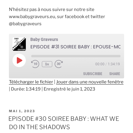
N’hésitez pas à nous suivre sur notre site
www.babygraveurs.eu, sur facebook et twitter
@babygraveurs
Baby Graveurs
EPISODE #31 SOIREE BABY : EPOUSE-MOI MON POTE
Play
1x
00:00
/
1:34:19
Episode
SUBSCRIBE
SHARE
Télécharger le fichier
|
Jouer dans une nouvelle fenêtre
|
Durée: 1:34:19
|
Enregistré le juin 1, 2023
SHARE
RSS FEED
LINK
PUBLIÉ
MAI 1, 2023
EMBED
LE
EPISODE #30 SOIREE BABY : WHAT WE
DO IN THE SHADOWS