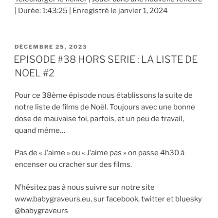
|
Durée: 1:43:25
|
Enregistré le janvier 1, 2024
SHARE
RSS FEED
LINK
PUBLIÉ
DÉCEMBRE 25, 2023
EMBED
LE
EPISODE #38 HORS SERIE : LA LISTE DE
NOEL #2
Pour ce 38ème épisode nous établissons la suite de
notre liste de films de Noël. Toujours avec une bonne
dose de mauvaise foi, parfois, et un peu de travail,
quand même…
Pas de « J’aime » ou « J’aime pas » on passe 4h30 à
encenser ou cracher sur des films.
N’hésitez pas à nous suivre sur notre site
www.babygraveurs.eu, sur facebook, twitter et bluesky
@babygraveurs