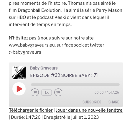
pires moments de l’histoire, Thomas n’a pas aimé le
film Dragonball Evolution, il a aimé la série Perry Mason
sur HBO et le podcast Keski d’vient dans lequel il
intervient de temps en temps.
N’hésitez pas à nous suivre sur notre site
www.babygraveurs.eu, sur facebook et twitter
@babygraveurs
Baby Graveurs
EPISODE #32 SOIREE BABY : 71
Play
1x
00:00
/
1:47:26
Episode
SUBSCRIBE
SHARE
Télécharger le fichier
|
Jouer dans une nouvelle fenêtre
|
Durée: 1:47:26
|
Enregistré le juillet 1, 2023
SHARE
RSS FEED
LINK