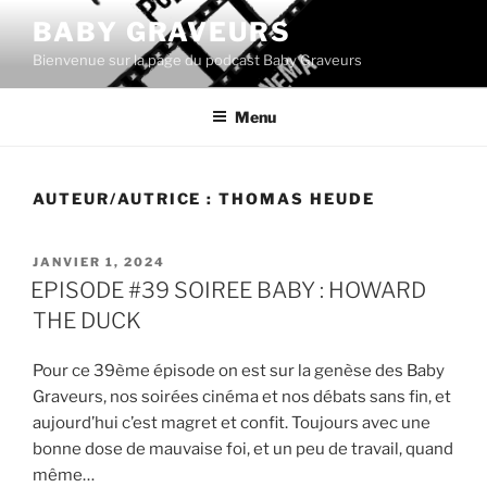
Aller
BABY GRAVEURS
au
Bienvenue sur la page du podcast Baby Graveurs
contenu
principal
Menu
AUTEUR/AUTRICE :
THOMAS HEUDE
PUBLIÉ
JANVIER 1, 2024
LE
EPISODE #39 SOIREE BABY : HOWARD
THE DUCK
Pour ce 39ème épisode on est sur la genèse des Baby
Graveurs, nos soirées cinéma et nos débats sans fin, et
aujourd’hui c’est magret et confit. Toujours avec une
bonne dose de mauvaise foi, et un peu de travail, quand
même…