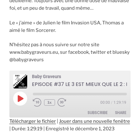
deuxième.
Toujours avec une bonne dose de mauvaise
foi, et un peu de travail, quand même…
Le « j’aime » de Julien le film Invasion USA, Thomas a
aimé le film Sorcerer.
N’hésitez pas à nous suivre sur notre site
www.babygraveurs.eu, sur facebook, twitter et bluesky
@babygraveurs
Baby Graveurs
EPISODE #37 LE 3 EST MIEUX QUE LE 2 : RAMBO
Play
1x
00:00
/
1:29:19
Episode
SUBSCRIBE
SHARE
Télécharger le fichier
|
Jouer dans une nouvelle fenêtre
|
Durée: 1:29:19
|
Enregistré le décembre 1, 2023
SHARE
RSS FEED