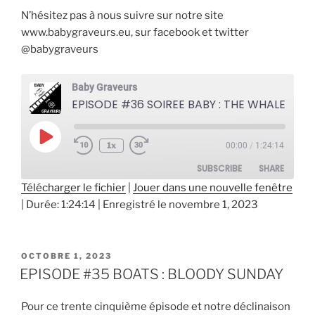
N’hésitez pas à nous suivre sur notre site
www.babygraveurs.eu, sur facebook et twitter
@babygraveurs
Baby Graveurs
EPISODE #36 SOIREE BABY : THE WHALE
Play
1x
00:00
/
1:24:14
Episode
SUBSCRIBE
SHARE
Télécharger le fichier
|
Jouer dans une nouvelle fenêtre
|
Durée: 1:24:14
|
Enregistré le novembre 1, 2023
SHARE
RSS FEED
LINK
PUBLIÉ
OCTOBRE 1, 2023
EMBED
LE
EPISODE #35 BOATS : BLOODY SUNDAY
Pour ce trente cinquième épisode et notre déclinaison