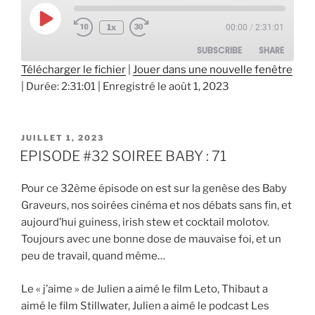
Play
1x
00:00
/
2:31:01
Episode
SUBSCRIBE
SHARE
Télécharger le fichier
|
Jouer dans une nouvelle fenêtre
|
Durée: 2:31:01
|
Enregistré le août 1, 2023
SHARE
RSS FEED
LINK
PUBLIÉ
JUILLET 1, 2023
EMBED
LE
EPISODE #32 SOIREE BABY : 71
Pour ce 32ème épisode on est sur la genèse des Baby
Graveurs, nos soirées cinéma et nos débats sans fin, et
aujourd’hui guiness, irish stew et cocktail molotov.
Toujours avec une bonne dose de mauvaise foi, et un
peu de travail, quand même…
Le « j’aime » de Julien a aimé le film Leto, Thibaut a
aimé le film Stillwater, Julien a aimé le podcast Les