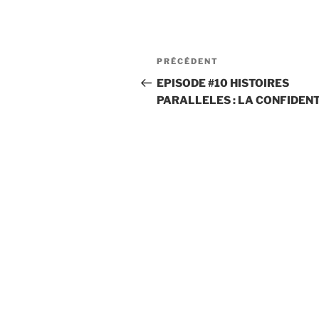
Navigation
Article
PRÉCÉDENT
de
précédent
EPISODE #10 HISTOIRES
PARALLELES : LA CONFIDEN
l’article