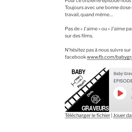
Pour ce onzième épisode nous é
Toujours avec une bonne dose d
travail, quand même…
Pas de « J’aime » ou « J’aime p
sur des films.
N’hésitez pas à nous suivre su
facebook
www.fb.com/babygr
Baby Gra
EPISODE
Play
Epis
Télécharger le fichier
|
Jouer da
SHARE
RSS FEED