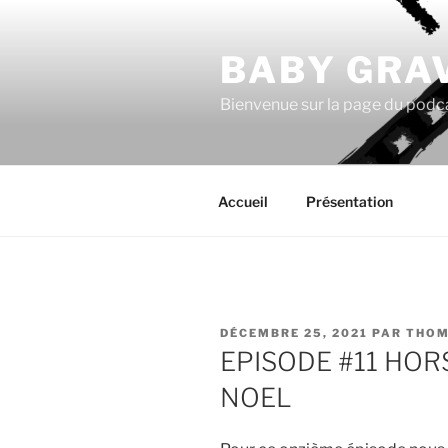
Aller
au
BABY GRA
contenu
principal
Bienvenue sur la page du podc
Accueil
Présentation
PUBLIÉ
DÉCEMBRE 25, 2021
PAR
THOM
LE
EPISODE #11 HORS
NOEL