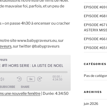
tablissons notre liste de films de Noël.
e mauvaise foi, parfois, et un peu de
EPISODE #69 
EPISODE #68 
as » on passe 4h30 à encenser ou cracher
EPISODE #67 L
ASTERIX MIS
EPISODE #66 
r notre site www.babygraveurs.eu, sur
aveurs
, sur twitter @babygraveurs
EPISODE #65 
veurs
CATÉGORIES
 #11 HORS SERIE : LA LISTE DE NOEL
Pas de catégor
00:00
/
1x
4:34:50
ode
SUBSCRIBE
SHARE
ARCHIVES
ns une nouvelle fenêtre
|
Durée: 4:34:50
juin 2026