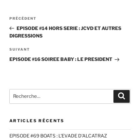
Navigation
Article
PRÉCÉDENT
de
précédent
EPISODE #14 HORS SERIE : JCVD ET AUTRES
l’article
DIGRESSIONS
Article
SUIVANT
suivant
EPISODE #16 SOIREE BABY : LE PRESIDENT
Recherche
Recher
pour
:
ARTICLES RÉCENTS
EPISODE #69 BOATS : L’EVADE D’ALCATRAZ