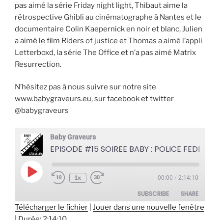
pas aimé la série Friday night light, Thibaut aime la
rétrospective Ghibli au cinématographe à Nantes et le
documentaire Colin Kaepernick en noir et blanc, Julien
a aimé le film Riders of justice et Thomas a aimé l’appli
Letterboxd, la série The Office et n’a pas aimé Matrix
Resurrection.
N’hésitez pas à nous suivre sur notre site
www.babygraveurs.eu, sur facebook et twitter
@babygraveurs
Baby Graveurs
EPISODE #15 SOIREE BABY : POLICE FEDERALE LOS A
Play
1x
00:00
/
2:14:10
Episode
SUBSCRIBE
SHARE
Télécharger le fichier
|
Jouer dans une nouvelle fenêtre
|
Durée: 2:14:10