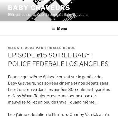
Aller
BABY GRAVEURS
au
Bienvenue sur la page du podcast Baby Graveurs
contenu
principal
Menu
PUBLIÉ
MARS 1, 2022
PAR
THOMAS HEUDE
LE
EPISODE #15 SOIREE BABY :
POLICE FEDERALE LOS ANGELES
Pour ce quinzième épisode on est sur la genèse des
Baby Graveurs, nos soirées cinéma et nos débats sans
fin, et on s’en va dans les années 80, couleurs bigarrées
et New Wave. Toujours avec une bonne dose de
mauvaise foi, et un peu de travail, quand même…
Le « j’aime » de Julien le film Tuez Charley Varrick et n’a