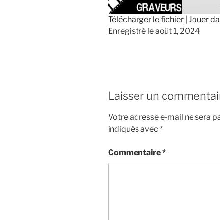
Télécharger le fichier
|
Jouer da
Enregistré le août 1, 2024
SHARE
RSS FEED
LINK
EMBED
Laisser un commentai
Votre adresse e-mail ne sera pa
indiqués avec
*
Commentaire
*