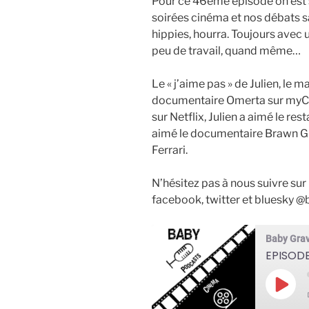
Pour ce 46ème épisode on est 
soirées cinéma et nos débats san
hippies, hourra. Toujours avec 
peu de travail, quand même…
Le « j’aime pas » de Julien, le 
documentaire Omerta sur myCana
sur Netflix, Julien a aimé le re
aimé le documentaire Brawn GP 
Ferrari.
N’hésitez pas à nous suivre su
facebook, twitter et bluesky 
Baby Gra
Play
Epis