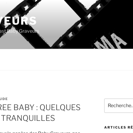
VEURS
ast Baby Graveurs
UDE
Recherche
REE BABY : QUELQUES
pour
:
 TRANQUILLES
ARTICLES R