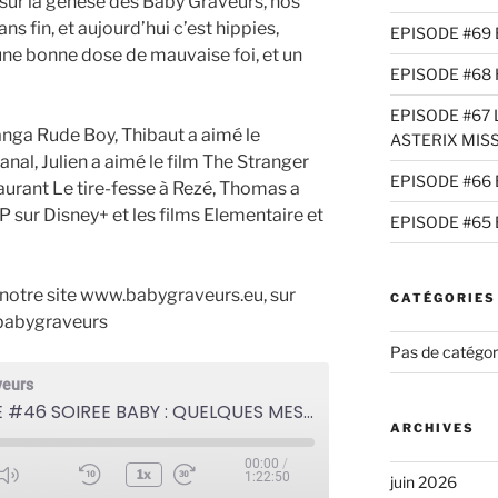
sur la genèse des Baby Graveurs, nos
s fin, et aujourd’hui c’est hippies,
EPISODE #69 
une bonne dose de mauvaise foi, et un
EPISODE #68 
EPISODE #67 L
manga Rude Boy, Thibaut a aimé le
ASTERIX MIS
l, Julien a aimé le film The Stranger
EPISODE #66 
staurant Le tire-fesse à Rezé, Thomas a
sur Disney+ et les films Elementaire et
EPISODE #65 
r notre site www.babygraveurs.eu, sur
CATÉGORIES
@babygraveurs
Pas de catégor
veurs
EPISODE #46 SOIREE BABY : QUELQUES MESSIEURS TROP TRANQUILLES
ARCHIVES
00:00
/
1x
1:22:50
juin 2026
ode