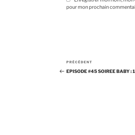
pour mon prochain commentai
Navigation
Article
PRÉCÉDENT
de
précédent
EPISODE #45 SOIREE BABY : 
l’article