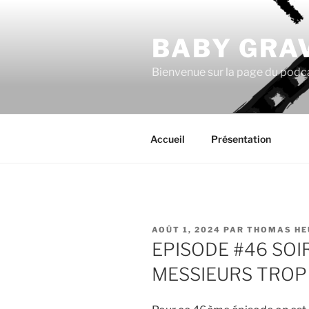
Aller
au
BABY GRA
contenu
principal
Bienvenue sur la page du podc
Accueil
Présentation
PUBLIÉ
AOÛT 1, 2024
PAR
THOMAS HE
LE
EPISODE #46 SOI
MESSIEURS TROP