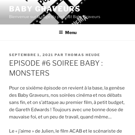
Aller
BABY GRAVEURS
au
Bienvenue sur la page du podcast Baby Graveurs
contenu
principal
Menu
PUBLIÉ
SEPTEMBRE 1, 2021
PAR
THOMAS HEUDE
LE
EPISODE #6 SOIREE BABY :
MONSTERS
Pour ce sixième épisode on revient à la base, la genèse
des Baby Graveurs, nos soirées cinéma et nos débats
sans fin, et on s’attaque au premier film, à petit budget,
de Gareth Edwards ! Toujours avec une bonne dose de
mauvaise foi, et un peu de travail, quand même…
Le « j’aime » de Julien, le film ACAB et le scénariste de