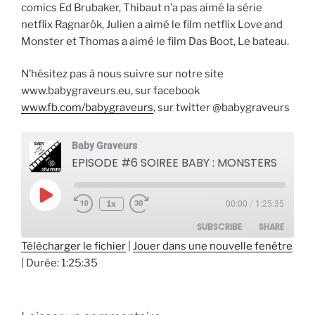
comics Ed Brubaker, Thibaut n’a pas aimé la série
netflix Ragnarök, Julien a aimé le film netflix Love and
Monster et Thomas a aimé le film Das Boot, Le bateau.
N’hésitez pas à nous suivre sur notre site
www.babygraveurs.eu, sur facebook
www.fb.com/babygraveurs
, sur twitter @babygraveurs
Baby Graveurs
EPISODE #6 SOIREE BABY : MONSTERS
Play
1x
00:00
/
1:25:35
Episode
SUBSCRIBE
SHARE
Télécharger le fichier
|
Jouer dans une nouvelle fenêtre
|
Durée: 1:25:35
SHARE
RSS FEED
LINK