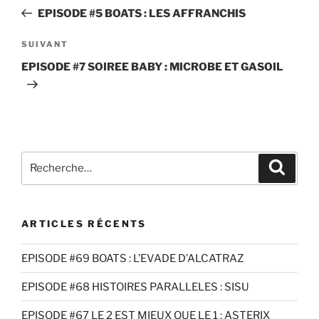
de
précédent
EPISODE #5 BOATS : LES AFFRANCHIS
l’article
Article
SUIVANT
suivant
EPISODE #7 SOIREE BABY : MICROBE ET GASOIL
Recherche
Recher
pour
:
ARTICLES RÉCENTS
EPISODE #69 BOATS : L’EVADE D’ALCATRAZ
EPISODE #68 HISTOIRES PARALLELES : SISU
EPISODE #67 LE 2 EST MIEUX QUE LE 1 : ASTERIX