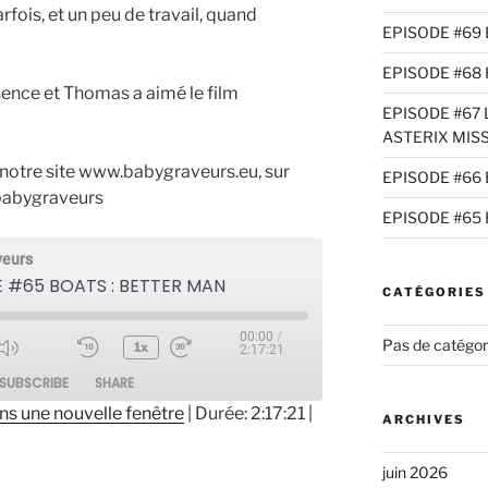
fois, et un peu de travail, quand
EPISODE #69 
EPISODE #68 
esence et Thomas a aimé le film
EPISODE #67 L
ASTERIX MIS
r notre site www.babygraveurs.eu, sur
EPISODE #66 
@babygraveurs
EPISODE #65 
veurs
 #65 BOATS : BETTER MAN
CATÉGORIES
00:00
/
Pas de catégor
1x
2:17:21
ode
SUBSCRIBE
SHARE
ns une nouvelle fenêtre
|
Durée: 2:17:21
|
ARCHIVES
juin 2026