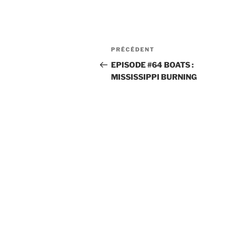
Navigation
Article
PRÉCÉDENT
de
précédent
EPISODE #64 BOATS :
MISSISSIPPI BURNING
l’article