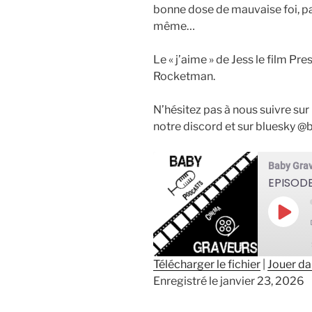
bonne dose de mauvaise foi, par
même…
Le « j’aime » de Jess le film Pr
Rocketman.
N’hésitez pas à nous suivre su
notre discord et sur bluesky 
Baby Gra
EPISODE
Play
Epis
Télécharger le fichier
|
Jouer da
Enregistré le janvier 23, 2026
SHARE
RSS FEED