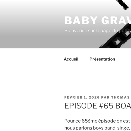
Aller
au
BABY GRA
contenu
principal
Bienvenue sur la page du podc
Accueil
Présentation
PUBLIÉ
FÉVRIER 1, 2026
PAR
THOMAS
LE
EPISODE #65 BOA
Pour ce 65ème épisode on est e
nous parlons boys band, singe,