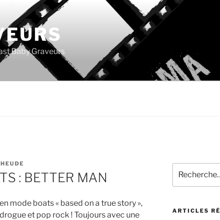
VEURS
ast Baby Graveurs
 HEUDE
Recherche
TS : BETTER MAN
pour
:
n mode boats « based on a true story »,
ARTICLES R
 drogue et pop rock ! Toujours avec une